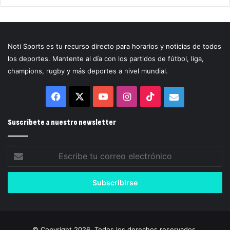
Noti Sports es tu recurso directo para horarios y noticias de todos
los deportes. Mantente al día con los partidos de fútbol, liga,
champions, rugby y más deportes a nivel mundial.
Facebook
X
YouTube
Instagram
TikTok
Correo
electrónico
Suscríbete a nuestro newsletter
Escribe
tu
correo
electrónico
© Copyright 2026, Todos los derechos reservados.