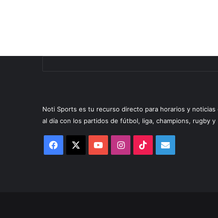
Noti Sports es tu recurso directo para horarios y noticia
al día con los partidos de fútbol, liga, champions, rugby 
Facebook
X
YouTube
Instagram
TikTok
Correo
electrónico