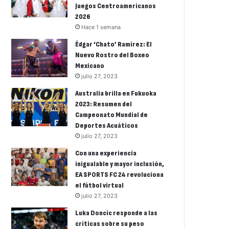
Juegos Centroamericanos
2026
Hace 1 semana
Édgar ‘Chato’ Ramírez: El
Nuevo Rostro del Boxeo
Mexicano
julio 27, 2023
Australia brilla en Fukuoka
2023: Resumen del
Campeonato Mundial de
Deportes Acuáticos
julio 27, 2023
Con una experiencia
inigualable y mayor inclusión,
EA SPORTS FC 24 revoluciona
el fútbol virtual
julio 27, 2023
Luka Doncic responde a las
críticas sobre su peso