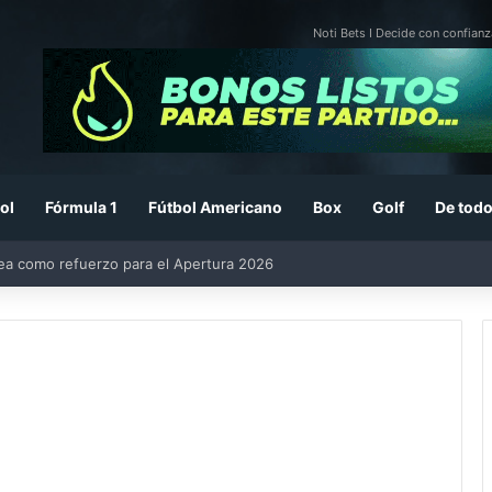
Noti Bets I Decide con confianz
ol
Fórmula 1
Fútbol Americano
Box
Golf
De todo
rea como refuerzo para el Apertura 2026