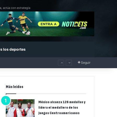
a, actúa con estrategia
s los deportes
Seguir
Más leídos
México alcanza 126 medallas y
lidera el medallero de los
Juegos Centroamericanos