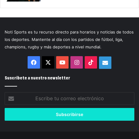
Noti Sports es tu recurso directo para horarios y noticias de todos
los deportes. Mantente al día con los partidos de fútbol, liga,
champions, rugby y más deportes a nivel mundial.
Facebook
X
YouTube
Instagram
TikTok
Correo
electrónico
Suscríbete a nuestro newsletter
Escribe
tu
correo
electrónico