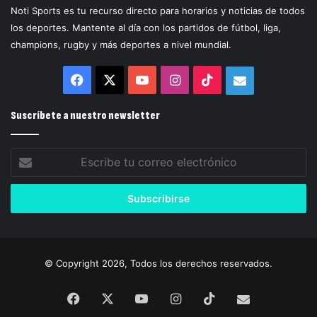
Noti Sports es tu recurso directo para horarios y noticias de todos
los deportes. Mantente al día con los partidos de fútbol, liga,
champions, rugby y más deportes a nivel mundial.
Facebook
X
YouTube
Instagram
TikTok
Correo
electrónico
Suscríbete a nuestro newsletter
Escribe
tu
correo
electrónico
© Copyright 2026, Todos los derechos reservados.
Facebook
X
YouTube
Instagram
TikTok
Correo