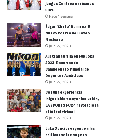
Juegos Centroamericanos
2026
Hace 1 semana
Édgar ‘Chato’ Ramírez: El
Nuevo Rostro del Boxeo
Mexicano
julio 27, 2023
Australia brilla en Fukuoka
2023: Resumen del
Campeonato Mundial de
Deportes Acuáticos
julio 27, 2023
Con una experiencia
inigualable y mayor inclusión,
EA SPORTS FC 24 revoluciona
el fútbol virtual
julio 27, 2023
Luka Doncic responde a las
críticas sobre su peso