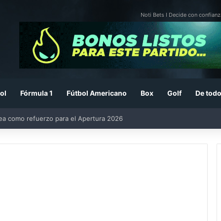
Noti Bets I Decide con confianz
ol
Fórmula 1
Fútbol Americano
Box
Golf
De todo
rea como refuerzo para el Apertura 2026