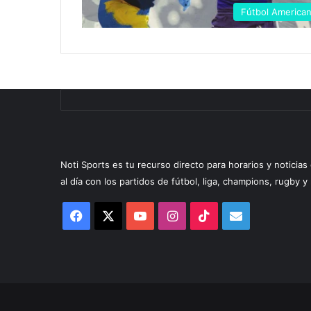
Fútbol America
Noti Sports es tu recurso directo para horarios y noticia
al día con los partidos de fútbol, liga, champions, rugby 
Facebook
X
YouTube
Instagram
TikTok
Correo
electrónico