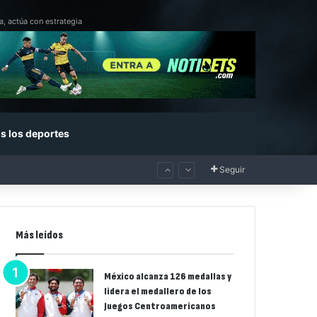
a, actúa con estrategia
s los deportes
Seguir
Más leídos
México alcanza 126 medallas y
lidera el medallero de los
Juegos Centroamericanos