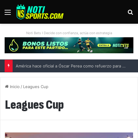
Menú
B
Noti Bets I Decide con confianza, actúa con estrategia
Liga MX vs MLS All-Star Game 2026: previa, fecha, horario, convocados y todo lo que debes saber
Inicio
/
Leagues Cup
Leagues Cup