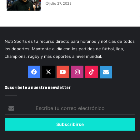
julio 27, 2023
Noti Sports es tu recurso directo para horarios y noticias de todos
los deportes. Mantente al día con los partidos de fútbol, liga,
champions, rugby y más deportes a nivel mundial.
Facebook
X
YouTube
Instagram
TikTok
Correo
electrónico
Suscríbete a nuestro newsletter
Escribe
tu
correo
electrónico