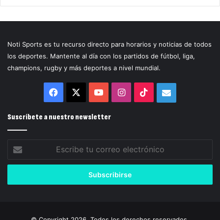
Noti Sports es tu recurso directo para horarios y noticias de todos
los deportes. Mantente al día con los partidos de fútbol, liga,
champions, rugby y más deportes a nivel mundial.
Facebook
X
YouTube
Instagram
TikTok
Correo
electrónico
Suscríbete a nuestro newsletter
Escribe
tu
correo
electrónico
© Copyright 2026, Todos los derechos reservados.