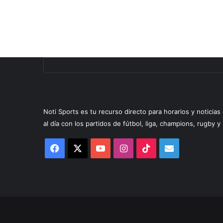
Noti Sports es tu recurso directo para horarios y noticia
al día con los partidos de fútbol, liga, champions, rugby 
Facebook
X
YouTube
Instagram
TikTok
Correo
electrónico