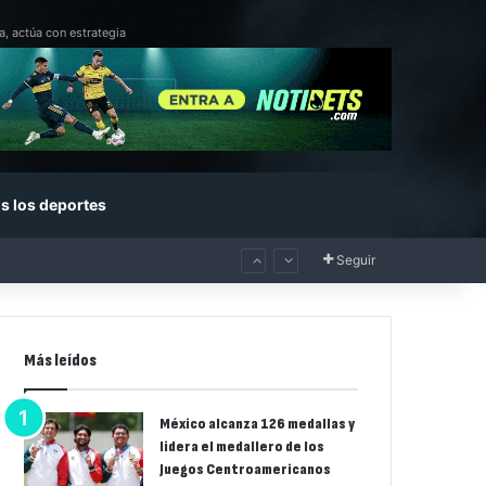
a, actúa con estrategia
s los deportes
Seguir
Más leídos
México alcanza 126 medallas y
lidera el medallero de los
Juegos Centroamericanos