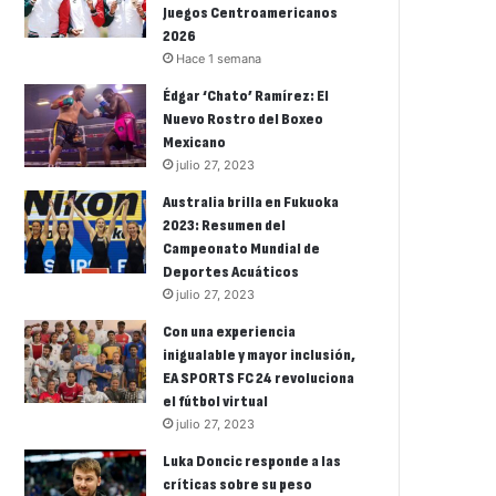
Juegos Centroamericanos
2026
Hace 1 semana
Édgar ‘Chato’ Ramírez: El
Nuevo Rostro del Boxeo
Mexicano
julio 27, 2023
Australia brilla en Fukuoka
2023: Resumen del
Campeonato Mundial de
Deportes Acuáticos
julio 27, 2023
Con una experiencia
inigualable y mayor inclusión,
EA SPORTS FC 24 revoluciona
el fútbol virtual
julio 27, 2023
Luka Doncic responde a las
críticas sobre su peso