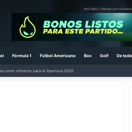
Noti Bets I Decide con confianz
ol
Fórmula 1
Fútbol Americano
Box
Golf
De todo
rea como refuerzo para el Apertura 2026