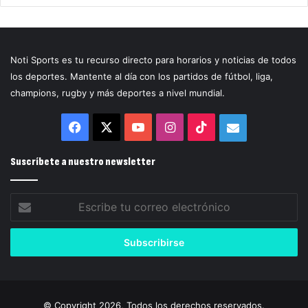
Noti Sports es tu recurso directo para horarios y noticias de todos
los deportes. Mantente al día con los partidos de fútbol, liga,
champions, rugby y más deportes a nivel mundial.
Facebook
X
YouTube
Instagram
TikTok
Correo
electrónico
Suscríbete a nuestro newsletter
Escribe
tu
correo
electrónico
© Copyright 2026, Todos los derechos reservados.