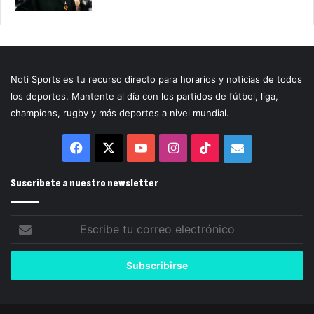
Noti Sports es tu recurso directo para horarios y noticias de todos
los deportes. Mantente al día con los partidos de fútbol, liga,
champions, rugby y más deportes a nivel mundial.
Facebook
X
YouTube
Instagram
TikTok
Correo
electrónico
Suscríbete a nuestro newsletter
Escribe
tu
correo
electrónico