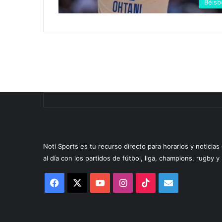
Béisb
Noti Sports es tu recurso directo para horarios y noticia
al día con los partidos de fútbol, liga, champions, rugby 
Facebook
X
YouTube
Instagram
TikTok
Correo
electrónico