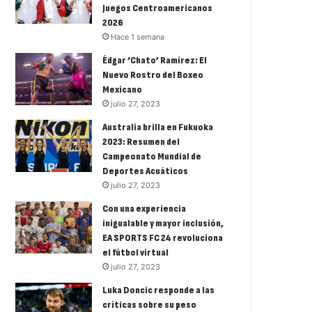
Juegos Centroamericanos
2026
Hace 1 semana
Édgar ‘Chato’ Ramírez: El
Nuevo Rostro del Boxeo
Mexicano
julio 27, 2023
Australia brilla en Fukuoka
2023: Resumen del
Campeonato Mundial de
Deportes Acuáticos
julio 27, 2023
Con una experiencia
inigualable y mayor inclusión,
EA SPORTS FC 24 revoluciona
el fútbol virtual
julio 27, 2023
Luka Doncic responde a las
críticas sobre su peso