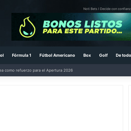
Noti Bets I Decide con confianz
ol
Fórmula 1
Fútbol Americano
Box
Golf
De todo
rea como refuerzo para el Apertura 2026