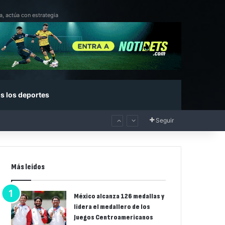
a, actúa con estrategia
s los deportes
Seguir
Más leídos
México alcanza 126 medallas y
lidera el medallero de los
Juegos Centroamericanos