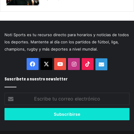
Noti Sports es tu recurso directo para horarios y noticias de todos
los deportes. Mantente al día con los partidos de fútbol, liga,
champions, rugby y más deportes a nivel mundial.
Facebook
X
YouTube
Instagram
TikTok
Correo
electrónico
Suscríbete a nuestro newsletter
Escribe
tu
correo
electrónico