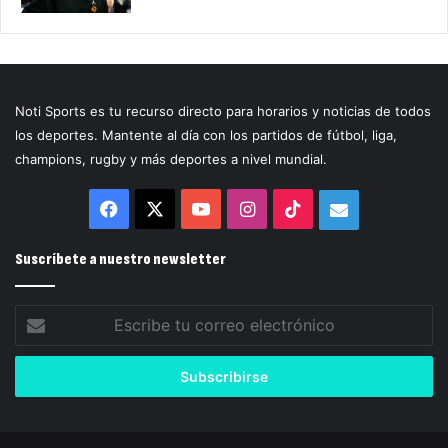
Noti Sports es tu recurso directo para horarios y noticias de todos
los deportes. Mantente al día con los partidos de fútbol, liga,
champions, rugby y más deportes a nivel mundial.
Facebook
X
YouTube
Instagram
TikTok
Correo
electrónico
Suscríbete a nuestro newsletter
Escribe
tu
correo
electrónico