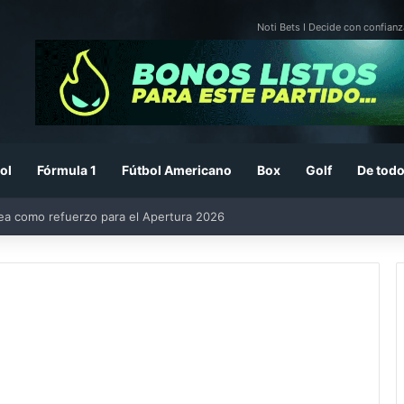
Noti Bets I Decide con confianz
ol
Fórmula 1
Fútbol Americano
Box
Golf
De todo
rea como refuerzo para el Apertura 2026