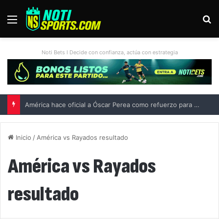
Menú
B
Noti Bets I Decide con confianza, actúa con estrategia
América hace oficial a Óscar Perea como refuerzo para el Apertura 2026
Inicio
/
América vs Rayados resultado
América vs Rayados
resultado