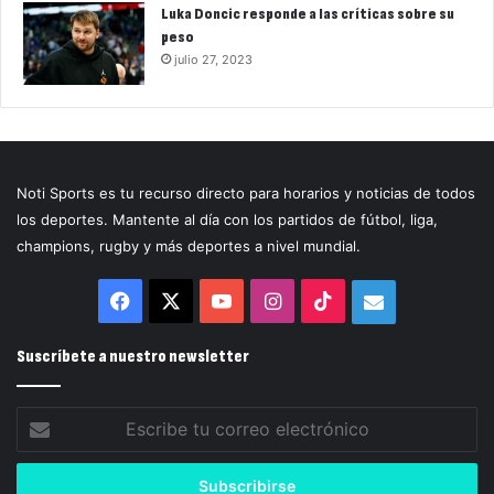
Luka Doncic responde a las críticas sobre su
peso
julio 27, 2023
Noti Sports es tu recurso directo para horarios y noticias de todos
los deportes. Mantente al día con los partidos de fútbol, liga,
champions, rugby y más deportes a nivel mundial.
Facebook
X
YouTube
Instagram
TikTok
Correo
electrónico
Suscríbete a nuestro newsletter
Escribe
tu
correo
electrónico