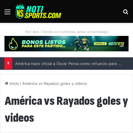
Menú
B
Noti Bets I Decide con confianza, actúa con estrategia
América hace oficial a Óscar Perea como refuerzo para el Apertura 2026
Inicio
/
América vs Rayados goles y videos
América vs Rayados goles y
videos