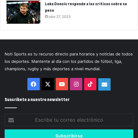
Luka Doncic responde a las críticas sobre su
peso
julio 27, 2023
Noti Sports es tu recurso directo para horarios y noticias de todos
los deportes. Mantente al día con los partidos de fútbol, liga,
champions, rugby y más deportes a nivel mundial.
Facebook
X
YouTube
Instagram
TikTok
Correo
electrónico
Suscríbete a nuestro newsletter
Escribe
tu
correo
electrónico