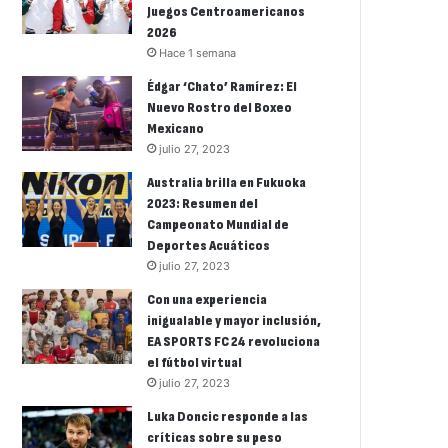
Juegos Centroamericanos
2026
Hace 1 semana
Édgar ‘Chato’ Ramírez: El
Nuevo Rostro del Boxeo
Mexicano
julio 27, 2023
Australia brilla en Fukuoka
2023: Resumen del
Campeonato Mundial de
Deportes Acuáticos
julio 27, 2023
Con una experiencia
inigualable y mayor inclusión,
EA SPORTS FC 24 revoluciona
el fútbol virtual
julio 27, 2023
Luka Doncic responde a las
críticas sobre su peso