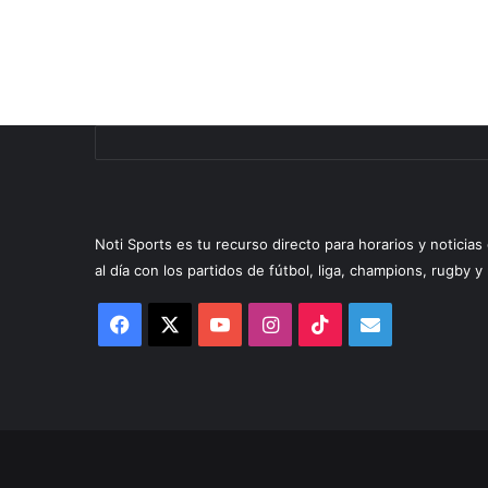
Noti Sports es tu recurso directo para horarios y noticia
al día con los partidos de fútbol, liga, champions, rugby 
Facebook
X
YouTube
Instagram
TikTok
Correo
electrónico