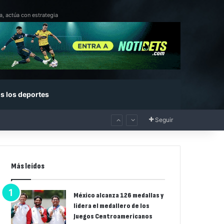
a, actúa con estrategia
s los deportes
Seguir
Más leídos
México alcanza 126 medallas y
lidera el medallero de los
Juegos Centroamericanos