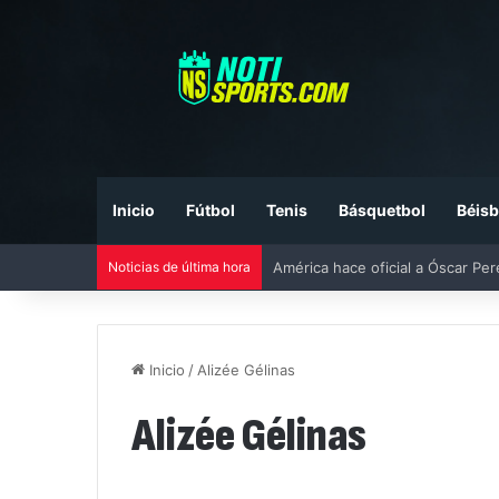
Inicio
Fútbol
Tenis
Básquetbol
Béisb
Noticias de última hora
América hace oficial a Óscar Pe
Inicio
/
Alizée Gélinas
Alizée Gélinas