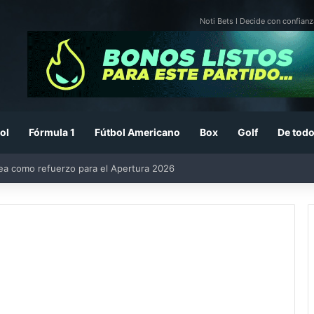
Noti Bets I Decide con confianz
ol
Fórmula 1
Fútbol Americano
Box
Golf
De todo
rea como refuerzo para el Apertura 2026