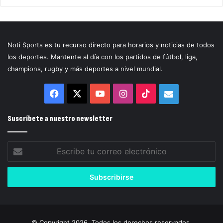
Noti Sports es tu recurso directo para horarios y noticias de todos
los deportes. Mantente al día con los partidos de fútbol, liga,
champions, rugby y más deportes a nivel mundial.
Facebook
X
YouTube
Instagram
TikTok
Correo
electrónico
Suscríbete a nuestro newsletter
Escribe
tu
correo
electrónico
© Copyright 2026, Todos los derechos reservados.