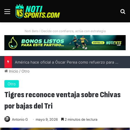
Menú
B
Noti Bets I Decide con confianza, actúa con estrategia
América hace oficial a Óscar Perea como refuerzo para el Apertura 2026
Inicio
/
Otro
Otro
Tigres reconoce ventaja sobre Chivas
por bajas del Tri
Antonio G
mayo 9, 2026
2 minutos de lectura