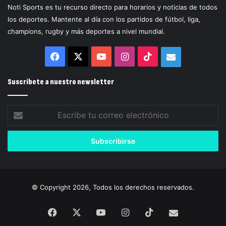
Noti Sports es tu recurso directo para horarios y noticias de todos
los deportes. Mantente al día con los partidos de fútbol, liga,
champions, rugby y más deportes a nivel mundial.
Facebook
X
YouTube
Instagram
TikTok
Correo
electrónico
Suscríbete a nuestro newsletter
Escribe
tu
correo
electrónico
© Copyright 2026, Todos los derechos reservados.
Facebook
X
YouTube
Instagram
TikTok
Correo