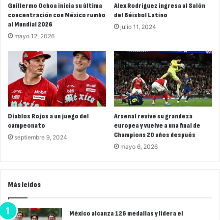
Guillermo Ochoa inicia su última
Alex Rodríguez ingresa al Salón
concentración con México rumbo
del Béisbol Latino
al Mundial 2026
julio 11, 2024
mayo 12, 2026
Diablos Rojos a un juego del
Arsenal revive su grandeza
campeonato
europea y vuelve a una final de
Champions 20 años después
septiembre 9, 2024
mayo 6, 2026
Más leídos
México alcanza 126 medallas y lidera el