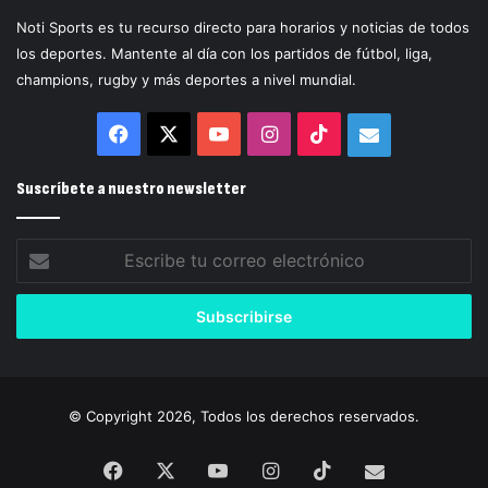
Noti Sports es tu recurso directo para horarios y noticias de todos
los deportes. Mantente al día con los partidos de fútbol, liga,
champions, rugby y más deportes a nivel mundial.
Facebook
X
YouTube
Instagram
TikTok
Correo
electrónico
Suscríbete a nuestro newsletter
Escribe
tu
correo
electrónico
© Copyright 2026, Todos los derechos reservados.
Facebook
X
YouTube
Instagram
TikTok
Correo