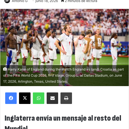
Antonio G
junio 18, 2026
2 minutos de lectura
Harry Kane of England during the match England vs (and) Croatia as part
of the FIFA World Cup 2026, first stage, Group L, at Dallas Stadium, on June
17, 2026, Arlington, Texas, United States.
Facebook
X
WhatsApp
Compartir por correo electrónico
Imprimir
Inglaterra envía un mensaje al resto del