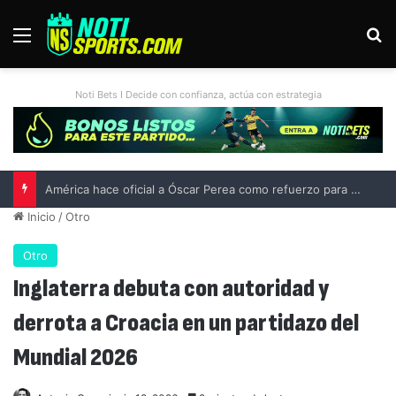
Menú
B
Noti Bets I Decide con confianza, actúa con estrategia
Inicio
/
Otro
Otro
Inglaterra debuta con autoridad y
derrota a Croacia en un partidazo del
Mundial 2026