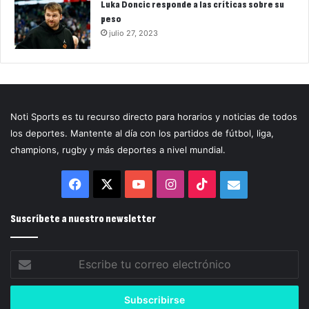
Luka Doncic responde a las críticas sobre su
peso
julio 27, 2023
Noti Sports es tu recurso directo para horarios y noticias de todos
los deportes. Mantente al día con los partidos de fútbol, liga,
champions, rugby y más deportes a nivel mundial.
Facebook
X
YouTube
Instagram
TikTok
Correo
electrónico
Suscríbete a nuestro newsletter
Escribe
tu
correo
electrónico