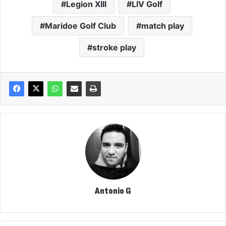
Legion XIII
LIV Golf
Maridoe Golf Club
match play
stroke play
Antonio G