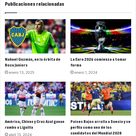
Publicaciones relacionadas
Nahuel Guzmán, en la órbita de
La Euro 2024 comienza a tomar
Boca Juniors
forma
enero 13, 2025
enero 1, 2024
América, Chivas y Cruz Azul ganan
Países Bajos arrolla a Suecia y se
rumbo a Liguilla
perfila como uno de los
candidatos del Mundial 2026
abril 15, 2024