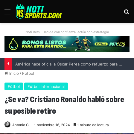
Menú
B
Noti Bets I Decide con confianza, actúa con estrategia
América hace oficial a Óscar Perea como refuerzo para el Apertura 2026
Inicio
/
Fútbol
Fútbol
Fútbol internacional
¿Se va? Cristiano Ronaldo habló sobre
su posible retiro
Antonio G
noviembre 16, 2024
1 minuto de lectura