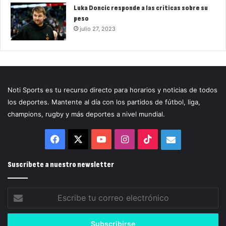
Luka Doncic responde a las críticas sobre su
peso
julio 27, 2023
Noti Sports es tu recurso directo para horarios y noticias de todos
los deportes. Mantente al día con los partidos de fútbol, liga,
champions, rugby y más deportes a nivel mundial.
Facebook
X
YouTube
Instagram
TikTok
Correo
electrónico
Suscríbete a nuestro newsletter
Escribe
tu
correo
electrónico