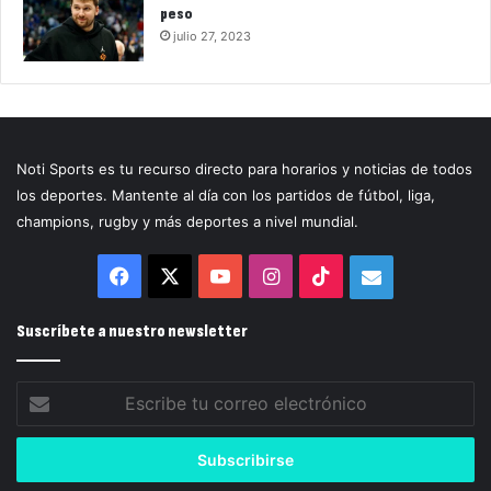
peso
julio 27, 2023
Noti Sports es tu recurso directo para horarios y noticias de todos
los deportes. Mantente al día con los partidos de fútbol, liga,
champions, rugby y más deportes a nivel mundial.
Facebook
X
YouTube
Instagram
TikTok
Correo
electrónico
Suscríbete a nuestro newsletter
Escribe
tu
correo
electrónico