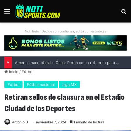
Menú
B
Noti Bets I Decide con confianza, actúa con estrategia
Inicio
/
Fútbol
Fútbol
Fútbol nacional
Liga MX
Retiran sellos de clausura en el Estadio
Ciudad de los Deportes
Antonio G
noviembre 7, 2024
1 minuto de lectura