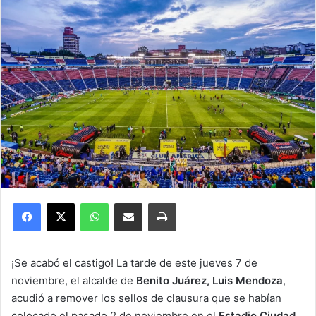
Facebook
X
WhatsApp
Compartir por correo electrónico
Imprimir
¡Se acabó el castigo! La tarde de este jueves 7 de
noviembre, el alcalde de
Benito Juárez, Luis Mendoza
,
acudió a remover los sellos de clausura que se habían
colocado el pasado 2 de noviembre en el
Estadio Ciudad