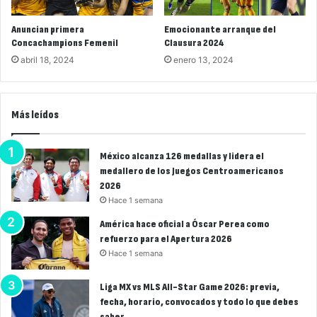
Anuncian primera
Emocionante arranque del
Concachampions Femenil
Clausura 2024
abril 18, 2024
enero 13, 2024
Más leídos
México alcanza 126 medallas y lidera el
medallero de los Juegos Centroamericanos
2026
Hace 1 semana
América hace oficial a Óscar Perea como
refuerzo para el Apertura 2026
Hace 1 semana
Liga MX vs MLS All-Star Game 2026: previa,
fecha, horario, convocados y todo lo que debes
saber