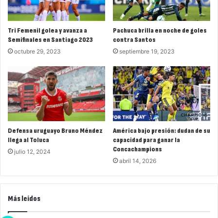
Tri Femenil golea y avanza a
Pachuca brilla en noche de goles
Semifinales en Santiago 2023
contra Santos
octubre 29, 2023
septiembre 19, 2023
Defensa uruguayo Bruno Méndez
América bajo presión: dudan de su
llega al Toluca
capacidad para ganar la
Concachampions
julio 12, 2024
abril 14, 2026
Más leídos