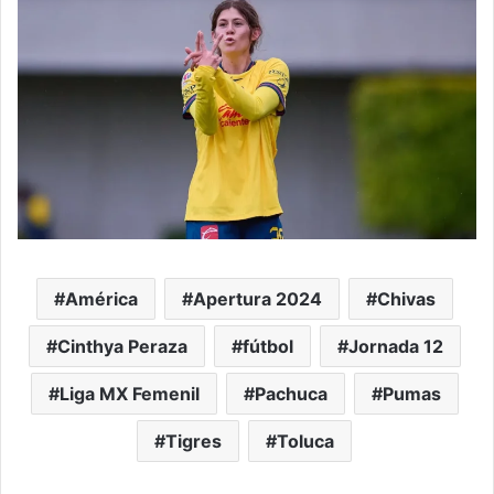
América
Apertura 2024
Chivas
Cinthya Peraza
fútbol
Jornada 12
Liga MX Femenil
Pachuca
Pumas
Tigres
Toluca