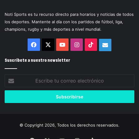
Noti Sports es tu recurso directo para horarios y noticias de todos
los deportes. Mantente al día con los partidos de fútbol, liga,
champions, rugby y más deportes a nivel mundial.
Facebook
X
YouTube
Instagram
TikTok
Correo
electrónico
Suscríbete a nuestro newsletter
Escribe
tu
correo
electrónico
© Copyright 2026, Todos los derechos reservados.