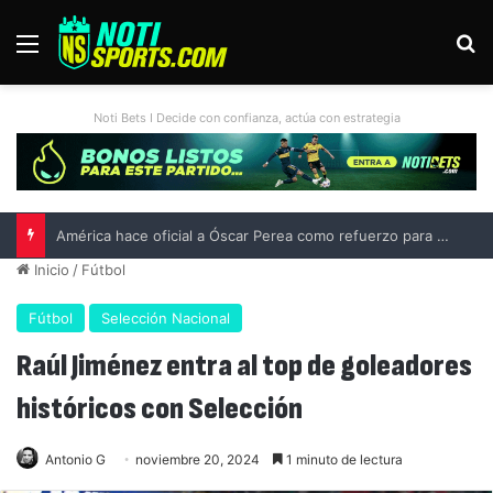
Menú
B
Noti Bets I Decide con confianza, actúa con estrategia
América hace oficial a Óscar Perea como refuerzo para el Apertura 2026
Inicio
/
Fútbol
Fútbol
Selección Nacional
Raúl Jiménez entra al top de goleadores
históricos con Selección
Antonio G
noviembre 20, 2024
1 minuto de lectura