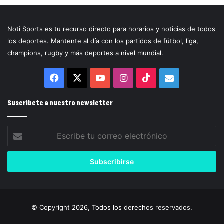
Noti Sports es tu recurso directo para horarios y noticias de todos
los deportes. Mantente al día con los partidos de fútbol, liga,
champions, rugby y más deportes a nivel mundial.
Facebook
X
YouTube
Instagram
TikTok
Correo
electrónico
Suscríbete a nuestro newsletter
Escribe
tu
correo
electrónico
© Copyright 2026, Todos los derechos reservados.