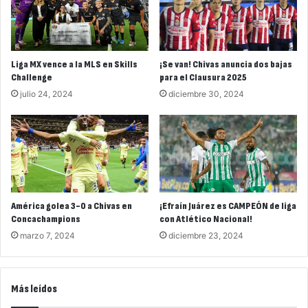
Liga MX vence a la MLS en Skills
¡Se van! Chivas anuncia dos bajas
Challenge
para el Clausura 2025
julio 24, 2024
diciembre 30, 2024
América golea 3-0 a Chivas en
¡Efraín Juárez es CAMPEÓN de liga
Concachampions
con Atlético Nacional!
marzo 7, 2024
diciembre 23, 2024
Más leídos