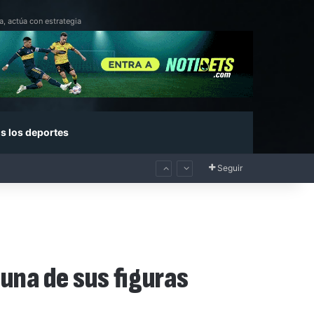
a, actúa con estrategia
s los deportes
Seguir
 una de sus figuras