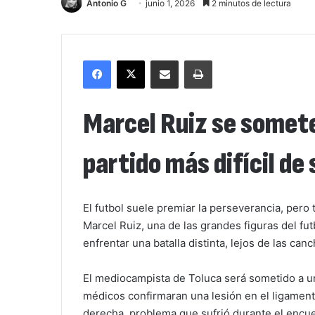
Antonio G
junio 1, 2026
2 minutos de lectura
Facebook
X
Compartir por correo electrónico
Imprimir
Marcel Ruiz se somete
partido más difícil de 
El futbol suele premiar la perseverancia, per
Marcel Ruiz, una de las grandes figuras del fu
enfrentar una batalla distinta, lejos de las canc
El mediocampista de Toluca será sometido a un
médicos confirmaran una lesión en el ligamento
derecha, problema que sufrió durante el encu