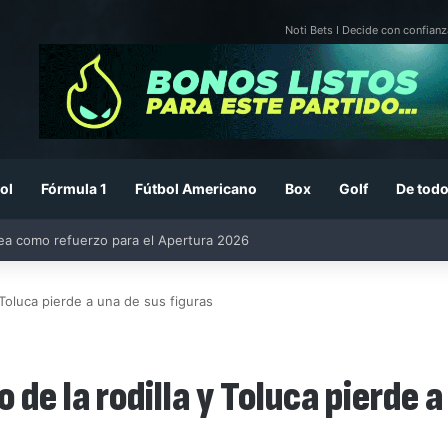
Noti Bets I Decide con confianz
ol
Fórmula 1
Fútbol Americano
Box
Golf
De todo
rea como refuerzo para el Apertura 2026
 Toluca pierde a una de sus figuras
de la rodilla y Toluca pierde a