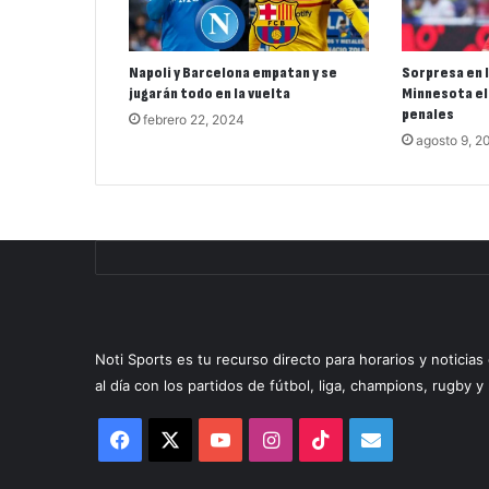
Napoli y Barcelona empatan y se
Sorpresa en 
jugarán todo en la vuelta
Minnesota el
penales
febrero 22, 2024
agosto 9, 2
Noti Sports es tu recurso directo para horarios y noticia
al día con los partidos de fútbol, liga, champions, rugby 
Facebook
X
YouTube
Instagram
TikTok
Correo
electrónico