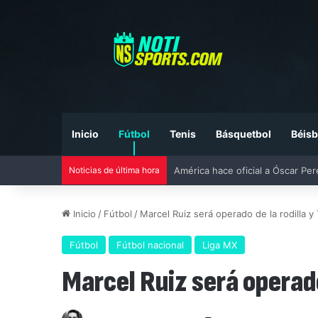
Inicio
Fútbol
Tenis
Básquetbol
Béisb
América hace oficial a Óscar Pe
Noticias de última hora
Inicio
/
Fútbol
/
Marcel Ruiz será operado de la rodilla y
Fútbol
Fútbol nacional
Liga MX
Marcel Ruiz será operado 