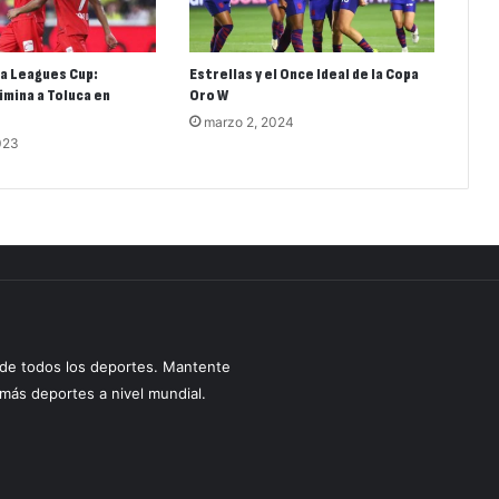
la Leagues Cup:
Estrellas y el Once Ideal de la Copa
imina a Toluca en
Oro W
marzo 2, 2024
023
s de todos los deportes. Mantente
y más deportes a nivel mundial.