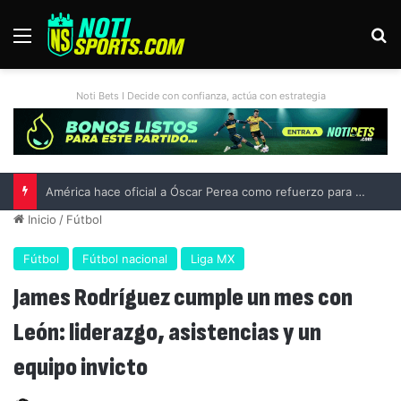
Menú
B
Noti Bets I Decide con confianza, actúa con estrategia
América hace oficial a Óscar Perea como refuerzo para el Apertura 2026
Inicio
/
Fútbol
Fútbol
Fútbol nacional
Liga MX
James Rodríguez cumple un mes con
León: liderazgo, asistencias y un
equipo invicto