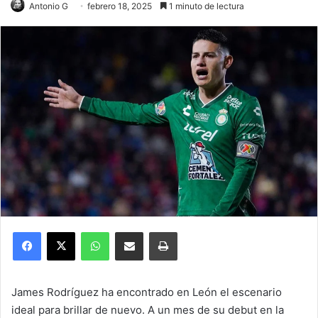
Antonio G
febrero 18, 2025
1 minuto de lectura
Facebook
X
WhatsApp
Compartir por correo electrónico
Imprimir
James Rodríguez ha encontrado en León el escenario
ideal para brillar de nuevo. A un mes de su debut en la