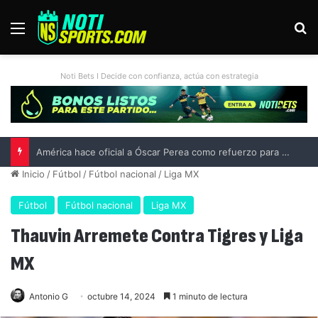
Menú
B
Noti Bets I Decide con confianza, actúa con estrategia
América hace oficial a Óscar Perea como refuerzo para el Apertura 2026
Inicio
/
Fútbol
/
Fútbol nacional
/
Liga MX
Fútbol
Fútbol nacional
Liga MX
Thauvin Arremete Contra Tigres y Liga
MX
Antonio G
octubre 14, 2024
1 minuto de lectura