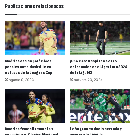
Publicaciones relacionadas
América cae en polémicos
¡Uno más! Despiden a otro
penales ante Nashville en
entrenador en el Apertura 2024
octavos de la Leagues Cup
de la Liga MX
agosto 9, 2023
octubre 29, 2024
América femenil remonta y
León gana en duelo cerrado y
conquista el Clásico Nacional
avanza a la Liguilla