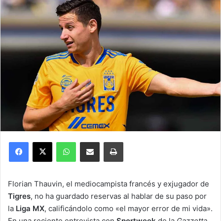
Facebook
X
WhatsApp
Compartir por correo electrónico
Imprimir
Florian Thauvin, el mediocampista francés y exjugador de
Tigres
, no ha guardado reservas al hablar de su paso por
la
Liga MX
, calificándolo como «el mayor error de mi vida».
En una reciente entrevista con
Sportweek
de la
Gazzetta