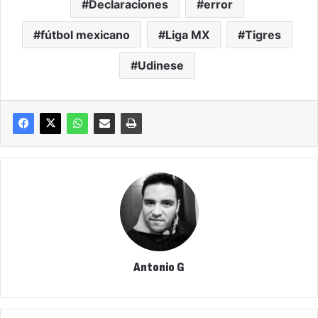
Declaraciones
error
fútbol mexicano
Liga MX
Tigres
Udinese
Antonio G