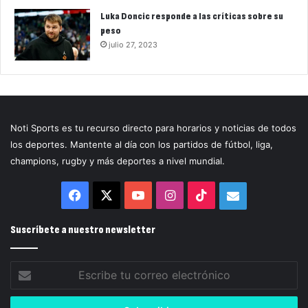
Luka Doncic responde a las críticas sobre su
peso
julio 27, 2023
Noti Sports es tu recurso directo para horarios y noticias de todos
los deportes. Mantente al día con los partidos de fútbol, liga,
champions, rugby y más deportes a nivel mundial.
Facebook
X
YouTube
Instagram
TikTok
Correo
electrónico
Suscríbete a nuestro newsletter
Escribe
tu
correo