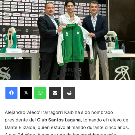
Facebook
X
WhatsApp
Compartir por correo electrónico
Imprimir
Alejandro ‘Aleco’ Irarragorri Kalb ha sido nombrado
presidente del
Club Santos Laguna
, tomando el relevo de
Dante Elizalde, quien estuvo al mando durante cinco años.
A sus 24 años, Aleco es uno de los presidentes más