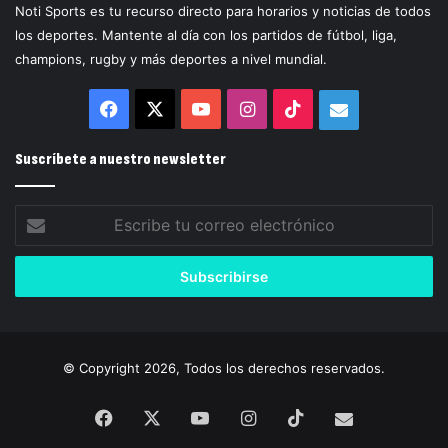
Noti Sports es tu recurso directo para horarios y noticias de todos
los deportes. Mantente al día con los partidos de fútbol, liga,
champions, rugby y más deportes a nivel mundial.
Facebook
X
YouTube
Instagram
TikTok
Correo
electrónico
Suscríbete a nuestro newsletter
Escribe
tu
correo
electrónico
© Copyright 2026, Todos los derechos reservados.
Facebook
X
YouTube
Instagram
TikTok
Correo