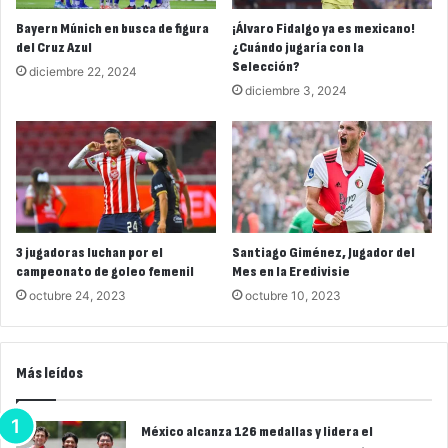
Bayern Múnich en busca de figura
¡Álvaro Fidalgo ya es mexicano!
del Cruz Azul
¿Cuándo jugaría con la
Selección?
diciembre 22, 2024
diciembre 3, 2024
3 jugadoras luchan por el
Santiago Giménez, Jugador del
campeonato de goleo femenil
Mes en la Eredivisie
octubre 24, 2023
octubre 10, 2023
Más leídos
México alcanza 126 medallas y lidera el