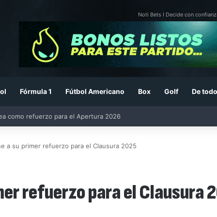
Noti Bets I Decide con confianz
ol
Fórmula 1
Fútbol Americano
Box
Golf
De todo
26: previa, fecha, horario, convocados y todo lo que debes saber
ne a su primer refuerzo para el Clausura 2025
mer refuerzo para el Clausura 