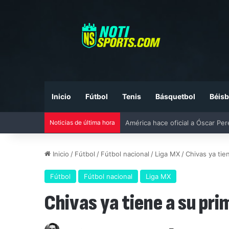
Inicio
Fútbol
Tenis
Básquetbol
Béisb
Noticias de última hora
Liga MX vs MLS All-Star Game 20
Inicio
/
Fútbol
/
Fútbol nacional
/
Liga MX
/
Chivas ya tie
Fútbol
Fútbol nacional
Liga MX
Chivas ya tiene a su pri