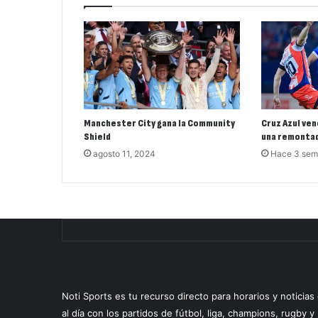
Manchester City gana la Community
Cruz Azul ven
Shield
una remontad
agosto 11, 2024
Hace 3 se
Noti Sports es tu recurso directo para horarios y noticia
al día con los partidos de fútbol, liga, champions, rugby 