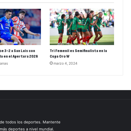
ce 3-2 a San Luis con
Tri Femenil es Semifinalista en la
a en el Apertura 2026
Copa Oro W
manas
marzo 4, 2024
s de todos los deportes. Mantente
y más deportes a nivel mundial.