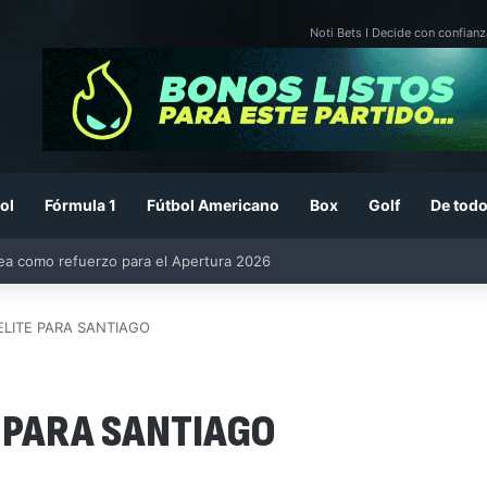
Noti Bets I Decide con confianz
ol
Fórmula 1
Fútbol Americano
Box
Golf
De todo
26: previa, fecha, horario, convocados y todo lo que debes saber
LITE PARA SANTIAGO
 PARA SANTIAGO