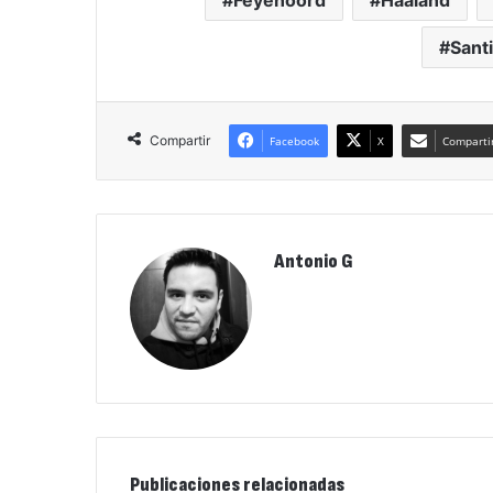
Feyenoord
Haaland
Sant
Compartir
Facebook
X
Compartir
Antonio G
Publicaciones relacionadas