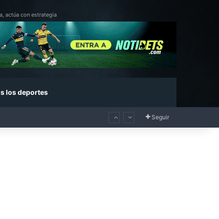
a, actúa con estrategia
s los deportes
Seguir