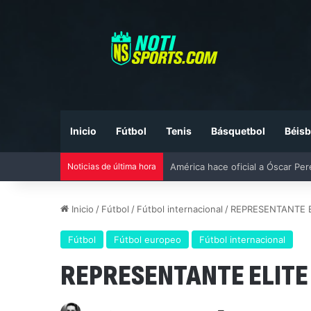
Inicio
Fútbol
Tenis
Básquetbol
Béisb
Noticias de última hora
Liga MX vs MLS All-Star Game 20
Inicio
/
Fútbol
/
Fútbol internacional
/
REPRESENTANTE E
Fútbol
Fútbol europeo
Fútbol internacional
REPRESENTANTE ELITE