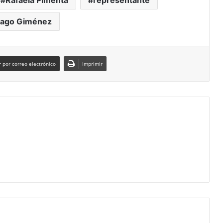
Rafaela Pimenta
representante
iago Giménez
 por correo electrónico
Imprimir