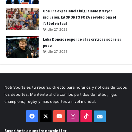
Con una experiencia inigualable y mayor
inclusión, EA SPORTS FC 24 revoluciona el
fútbol virtual
julio 27, 2023
Luka Doncic responde a las críticas sobre su
peso
julio 27, 2023
Noti Sports es tu recurso directo para horarios y noticias de todos
los deportes. Mantente al día con los partidos de fútbol, liga,
champions, rugby y más deportes a nivel mundial.
Facebook
X
YouTube
Instagram
TikTok
Correo
electrónico
Suscríbete a nuestro newsletter