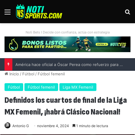
Menú
B
Noti Bets I Decide con confianza, actúa con estrategia
Liga MX vs MLS All-Star Game 2026: previa, fecha, horario, convocados y todo lo que debes saber
Inicio
/
Fútbol
/
Fútbol femenil
Fútbol
Fútbol femenil
Liga MX Femenil
Definidos los cuartos de final de la Liga
MX Femenil, ¡habrá Clásico Nacional!
Antonio G
noviembre 4, 2024
1 minuto de lectura