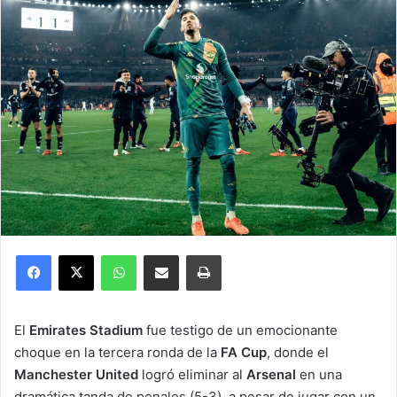
Facebook
X
WhatsApp
Compartir por correo electrónico
Imprimir
El
Emirates Stadium
fue testigo de un emocionante
choque en la tercera ronda de la
FA Cup
, donde el
Manchester United
logró eliminar al
Arsenal
en una
dramática tanda de penales (5-3), a pesar de jugar con un