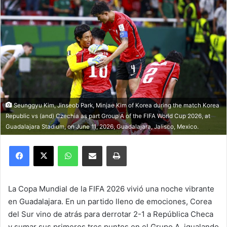
Seunggyu Kim, Jinseob Park, Minjae Kim of Korea during the match Korea
Republic vs (and) Czechia as part Group A of the FIFA World Cup 2026, at
Guadalajara Stadium, on June 11, 2026, Guadalajara, Jalisco, Mexico.
Facebook
X
WhatsApp
Compartir por correo electrónico
Imprimir
La Copa Mundial de la FIFA 2026 vivió una noche vibrante
en Guadalajara. En un partido lleno de emociones, Corea
del Sur vino de atrás para derrotar 2-1 a República Checa
y sumar sus primeros tres puntos en el Grupo A, igualando