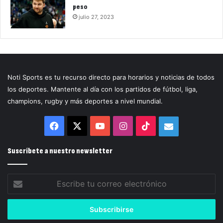
peso
julio 27, 2023
Noti Sports es tu recurso directo para horarios y noticias de todos
los deportes. Mantente al día con los partidos de fútbol, liga,
champions, rugby y más deportes a nivel mundial.
Facebook
X
YouTube
Instagram
TikTok
Correo
electrónico
Suscríbete a nuestro newsletter
Escribe
tu
correo
electrónico