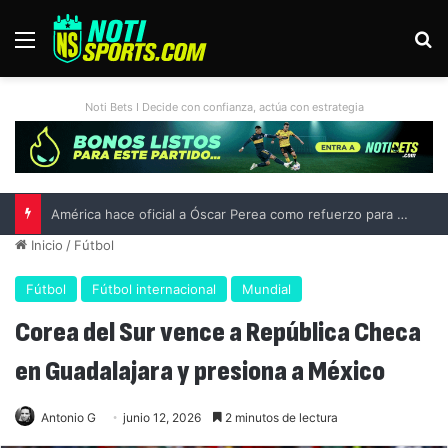
Menú
B
Noti Bets I Decide con confianza, actúa con estrategia
América hace oficial a Óscar Perea como refuerzo para el Apertura 2026
Inicio
/
Fútbol
Fútbol
Fútbol internacional
Mundial
Corea del Sur vence a República Checa
en Guadalajara y presiona a México
Antonio G
junio 12, 2026
2 minutos de lectura