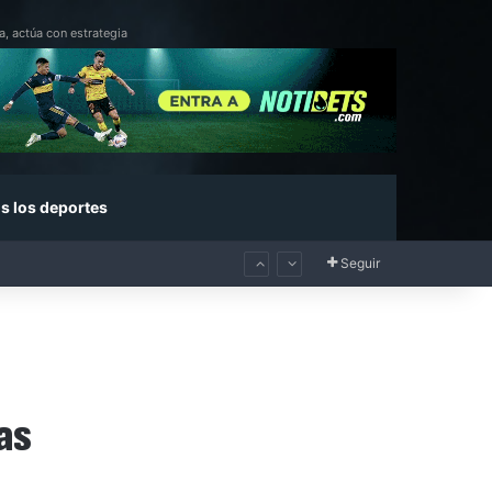
a, actúa con estrategia
s los deportes
Seguir
as