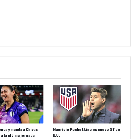
nta y manda a Chivas
Mauricio Pochettino es nuevo DT de
 a la última jornada
E.U.