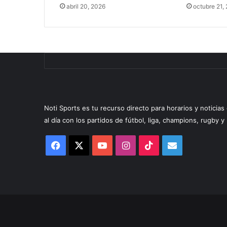
abril 20, 2026
octubre 21,
Noti Sports es tu recurso directo para horarios y noticia
al día con los partidos de fútbol, liga, champions, rugby 
Facebook
X
YouTube
Instagram
TikTok
Correo
electrónico