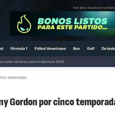
Noti Bets I Decide con confianz
ol
Fórmula 1
Fútbol Americano
Box
Golf
De todo
rea como refuerzo para el Apertura 2026
cinco temporadas
ony Gordon por cinco temporad