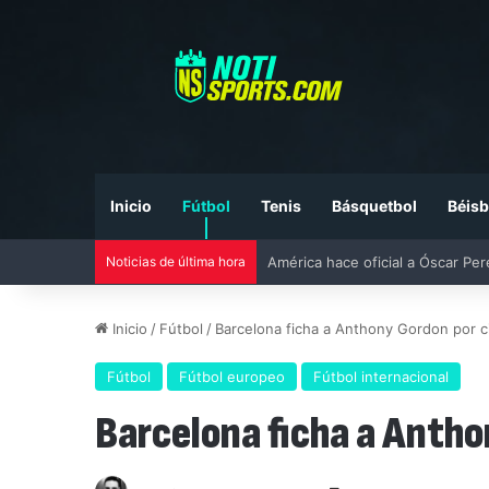
Inicio
Fútbol
Tenis
Básquetbol
Béisb
América hace oficial a Óscar Pe
Noticias de última hora
Inicio
/
Fútbol
/
Barcelona ficha a Anthony Gordon por 
Fútbol
Fútbol europeo
Fútbol internacional
Barcelona ficha a Anth