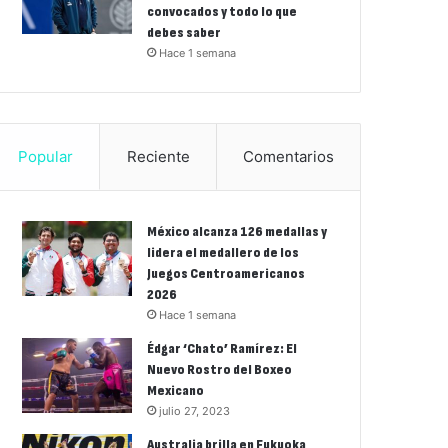
convocados y todo lo que
debes saber
Hace 1 semana
Popular
Reciente
Comentarios
México alcanza 126 medallas y
lidera el medallero de los
Juegos Centroamericanos
2026
Hace 1 semana
Édgar ‘Chato’ Ramírez: El
Nuevo Rostro del Boxeo
Mexicano
julio 27, 2023
Australia brilla en Fukuoka