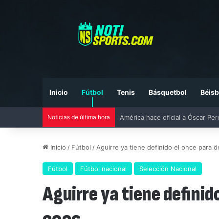
Inicio
Fútbol
Tenis
Básquetbol
Béisb
Noticias de última hora
Liga MX vs MLS All-Star Game 20
Inicio
/
Fútbol
/
Aguirre ya tiene definido el once para 
Fútbol
Fútbol nacional
Selección Nacional
Aguirre ya tiene definid