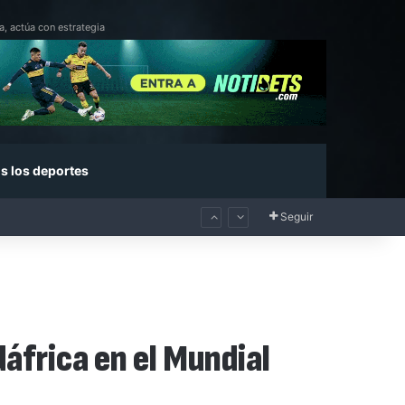
a, actúa con estrategia
s los deportes
Seguir
dáfrica en el Mundial