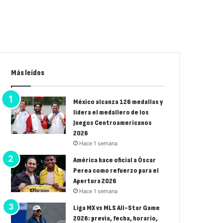
Más leídos
México alcanza 126 medallas y
lidera el medallero de los
Juegos Centroamericanos
2026
Hace 1 semana
América hace oficial a Óscar
Perea como refuerzo para el
Apertura 2026
Hace 1 semana
Liga MX vs MLS All-Star Game
2026: previa, fecha, horario,