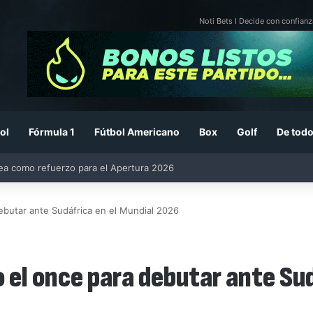
Noti Bets I Decide con confianz
ol
Fórmula 1
Fútbol Americano
Box
Golf
De todo
26: previa, fecha, horario, convocados y todo lo que debes saber
debutar ante Sudáfrica en el Mundial 2026
o el once para debutar ante Su