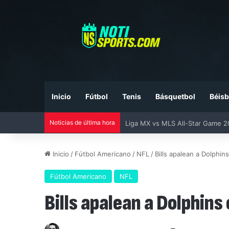
Inicio
Fútbol
Tenis
Básquetbol
Béisb
Noticias de última hora
Liga MX vs MLS All-Star Game 20
Inicio
/
Fútbol Americano
/
NFL
/
Bills apalean a Dolphin
Fútbol Americano
NFL
Bills apalean a Dolphins