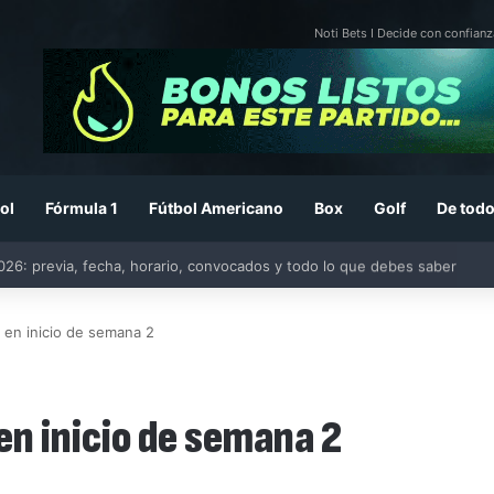
Noti Bets I Decide con confianz
ol
Fórmula 1
Fútbol Americano
Box
Golf
De todo
26: previa, fecha, horario, convocados y todo lo que debes saber
s en inicio de semana 2
 en inicio de semana 2