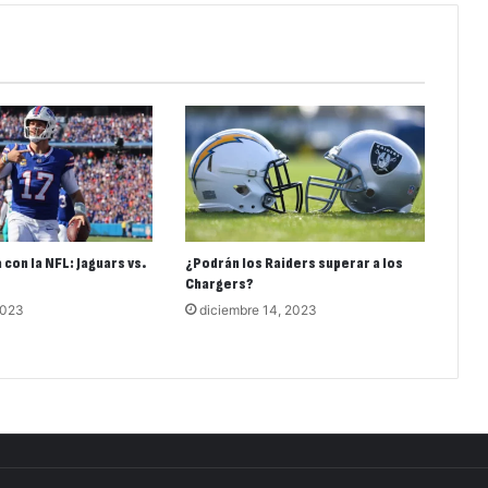
 con la NFL: Jaguars vs.
¿Podrán los Raiders superar a los
Chargers?
2023
diciembre 14, 2023