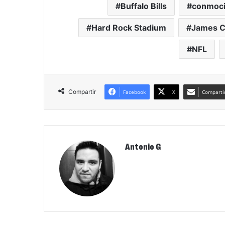
Buffalo Bills
conmoci
Hard Rock Stadium
James 
NFL
Compartir
Facebook
X
Compartir
Antonio G