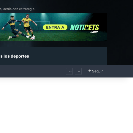
a, actúa con estrategia
s los deportes
Seguir