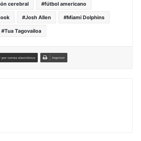
ón cerebral
fútbol americano
Cook
Josh Allen
Miami Dolphins
Tua Tagovailoa
 por correo electrónico
Imprimir