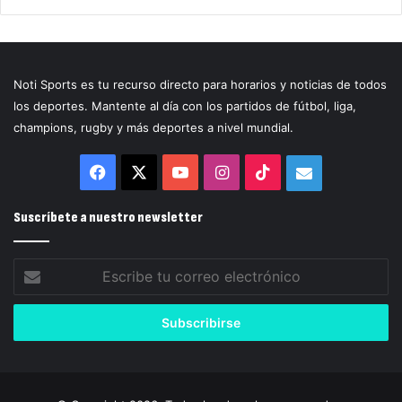
Noti Sports es tu recurso directo para horarios y noticias de todos
los deportes. Mantente al día con los partidos de fútbol, liga,
champions, rugby y más deportes a nivel mundial.
Facebook
X
YouTube
Instagram
TikTok
Correo
electrónico
Suscríbete a nuestro newsletter
Escribe
tu
correo
electrónico