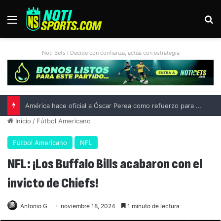
Menú
B
Noti Bets I Decide con confianza, actúa con estrategia
Liga MX vs MLS All-Star Game 2026: previa, fecha, horario, convocados y todo lo que debes saber
Inicio
/
Fútbol Americano
Fútbol Americano
NFL
NFL: ¡Los Buffalo Bills acabaron con el
invicto de Chiefs!
Antonio G
noviembre 18, 2024
1 minuto de lectura