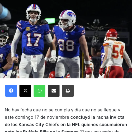
Facebook
X
WhatsApp
Compartir por correo electrónico
Imprimir
No hay fecha que no se cumpla y día que no se llegue y
este domingo 17 de noviembre
concluyó la racha invicta
de los Kansas City Chiefs en la NFL quienes sucumbieron
ante los Buffalo Bills en la Semana 11
por marcador de