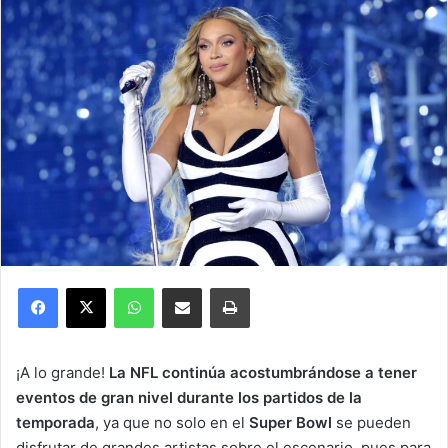
Facebook
X
WhatsApp
Compartir por correo electrónico
Imprimir
¡A lo grande!
La NFL continúa acostumbrándose a tener
eventos de gran nivel durante los partidos de la
temporada
, ya que no solo en el
Super Bowl
se pueden
disfrutar de grandes artistas sobre el escenario, pues para