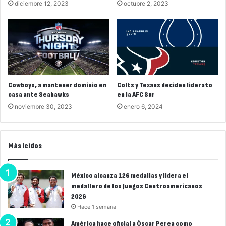
diciembre 12, 2023
octubre 2, 2023
Cowboys, a mantener dominio en
Colts y Texans deciden liderato
casa ante Seahawks
en la AFC Sur
noviembre 30, 2023
enero 6, 2024
Más leídos
México alcanza 126 medallas y lidera el
medallero de los Juegos Centroamericanos
2026
Hace 1 semana
América hace oficial a Óscar Perea como