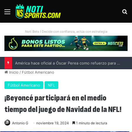
Menú
B
Noti Bets I Decide con confianza, actúa con estrategia
América hace oficial a Óscar Perea como refuerzo para el Apertura 2026
Inicio
/
Fútbol Americano
Fútbol Americano
NFL
¡Beyoncé participará en el medio
tiempo del juego de Navidad de la NFL!
Antonio G
noviembre 19, 2024
1 minuto de lectura