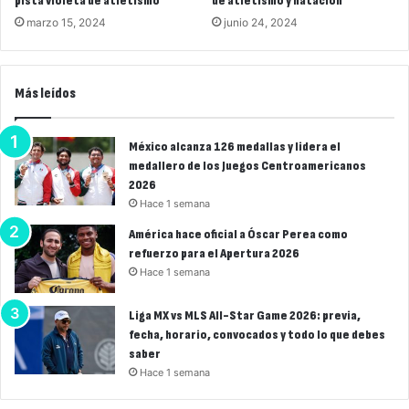
pista violeta de atletismo
de atletismo y natación
marzo 15, 2024
junio 24, 2024
Más leídos
México alcanza 126 medallas y lidera el
medallero de los Juegos Centroamericanos
2026
Hace 1 semana
América hace oficial a Óscar Perea como
refuerzo para el Apertura 2026
Hace 1 semana
Liga MX vs MLS All-Star Game 2026: previa,
fecha, horario, convocados y todo lo que debes
saber
Hace 1 semana