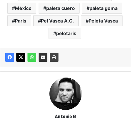
México
paleta cuero
paleta goma
París
Pel Vasca A.C.
Pelota Vasca
pelotaris
Antonio G