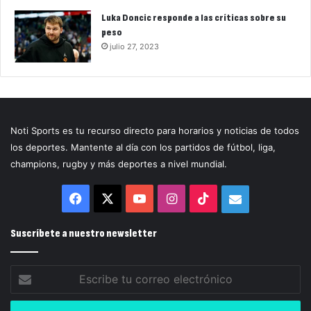
Luka Doncic responde a las críticas sobre su
peso
julio 27, 2023
Noti Sports es tu recurso directo para horarios y noticias de todos
los deportes. Mantente al día con los partidos de fútbol, liga,
champions, rugby y más deportes a nivel mundial.
Facebook
X
YouTube
Instagram
TikTok
Correo
electrónico
Suscríbete a nuestro newsletter
Escribe
tu
correo