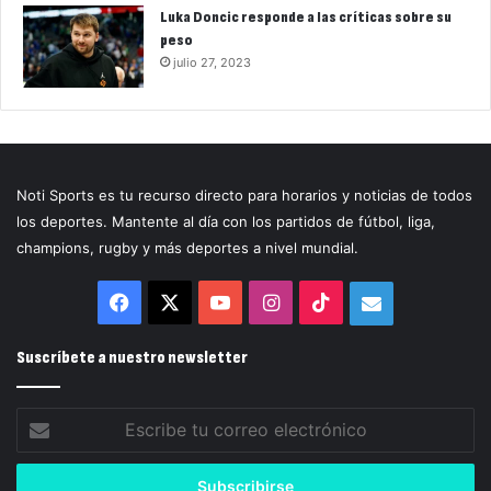
Luka Doncic responde a las críticas sobre su
peso
julio 27, 2023
Noti Sports es tu recurso directo para horarios y noticias de todos
los deportes. Mantente al día con los partidos de fútbol, liga,
champions, rugby y más deportes a nivel mundial.
Facebook
X
YouTube
Instagram
TikTok
Correo
electrónico
Suscríbete a nuestro newsletter
Escribe
tu
correo
electrónico