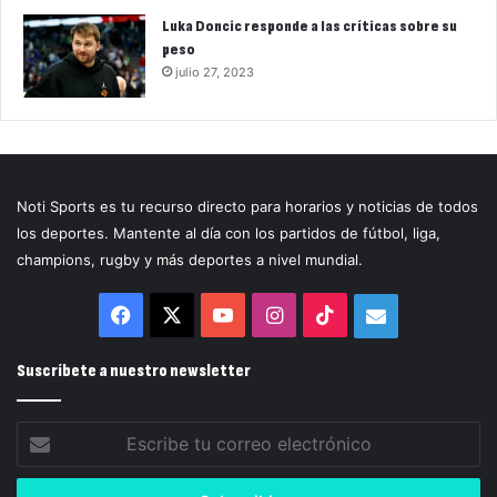
Luka Doncic responde a las críticas sobre su
peso
julio 27, 2023
Noti Sports es tu recurso directo para horarios y noticias de todos
los deportes. Mantente al día con los partidos de fútbol, liga,
champions, rugby y más deportes a nivel mundial.
Facebook
X
YouTube
Instagram
TikTok
Correo
electrónico
Suscríbete a nuestro newsletter
Escribe
tu
correo