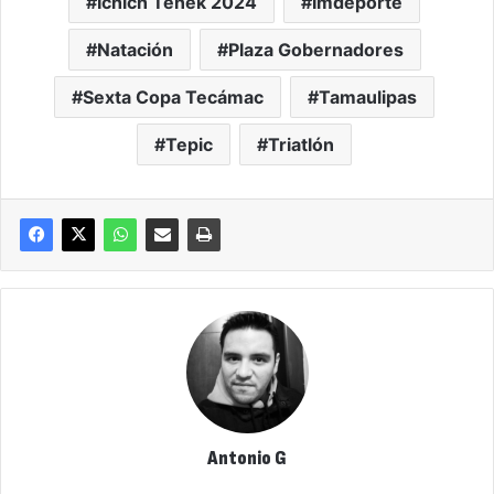
Ichich Tenek 2024
Imdeporte
Natación
Plaza Gobernadores
Sexta Copa Tecámac
Tamaulipas
Tepic
Triatlón
Antonio G