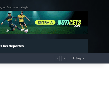
a, actúa con estrategia
s los deportes
Seguir