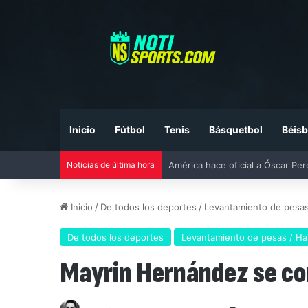
Inicio
Fútbol
Tenis
Básquetbol
Béisb
Noticias de última hora
Liga MX vs MLS All-Star Game 20
Inicio
/
De todos los deportes
/
Levantamiento de pesas 
De todos los deportes
Levantamiento de pesas / Halt
Mayrin Hernández se cor