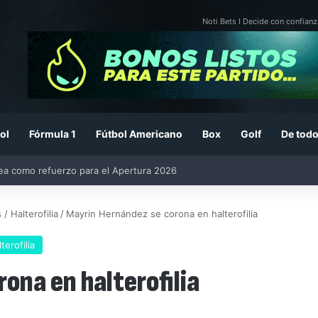
Noti Bets I Decide con confianz
ol
Fórmula 1
Fútbol Americano
Box
Golf
De todo
26: previa, fecha, horario, convocados y todo lo que debes saber
/ Halterofilia
/
Mayrin Hernández se corona en halterofilia
erofilia
ona en halterofilia