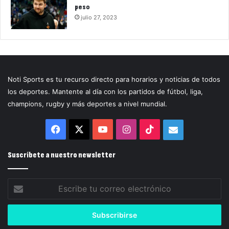
peso
julio 27, 2023
Noti Sports es tu recurso directo para horarios y noticias de todos
los deportes. Mantente al día con los partidos de fútbol, liga,
champions, rugby y más deportes a nivel mundial.
Facebook
X
YouTube
Instagram
TikTok
Correo
electrónico
Suscríbete a nuestro newsletter
Escribe
tu
correo
electrónico