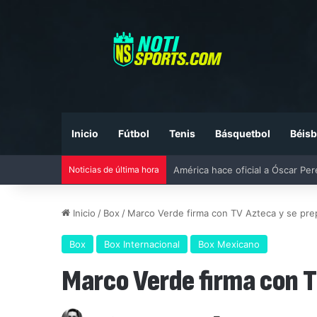
Inicio
Fútbol
Tenis
Básquetbol
Béisb
Noticias de última hora
Liga MX vs MLS All-Star Game 20
Inicio
/
Box
/
Marco Verde firma con TV Azteca y se prep
Box
Box Internacional
Box Mexicano
Marco Verde firma con T