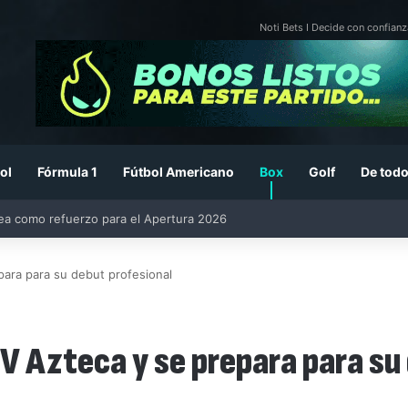
Noti Bets I Decide con confianz
ol
Fórmula 1
Fútbol Americano
Box
Golf
De todo
26: previa, fecha, horario, convocados y todo lo que debes saber
ara para su debut profesional
V Azteca y se prepara para su