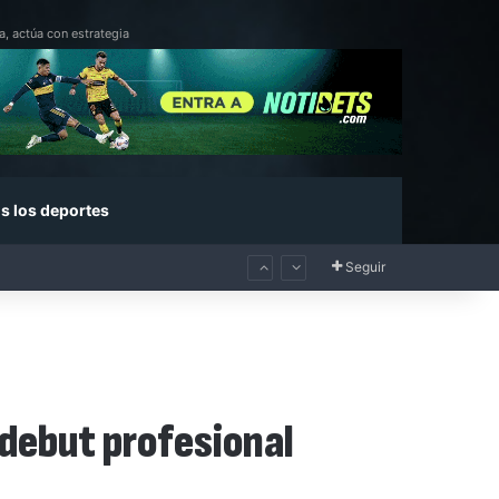
a, actúa con estrategia
s los deportes
Seguir
 debut profesional