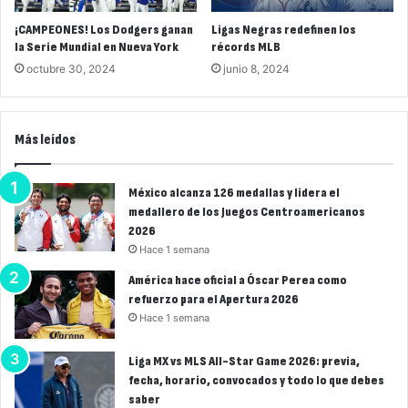
¡CAMPEONES! Los Dodgers ganan
Ligas Negras redefinen los
la Serie Mundial en Nueva York
récords MLB
octubre 30, 2024
junio 8, 2024
Más leídos
México alcanza 126 medallas y lidera el
medallero de los Juegos Centroamericanos
2026
Hace 1 semana
América hace oficial a Óscar Perea como
refuerzo para el Apertura 2026
Hace 1 semana
Liga MX vs MLS All-Star Game 2026: previa,
fecha, horario, convocados y todo lo que debes
saber