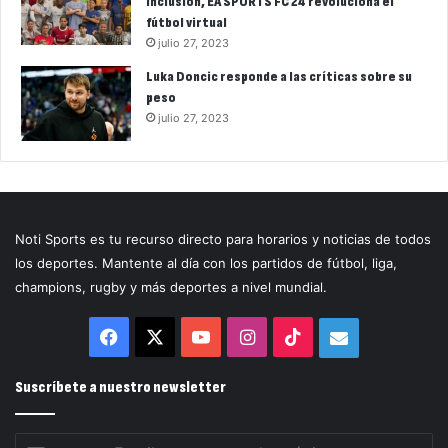
inclusión, EA SPORTS FC 24 revoluciona el
fútbol virtual
julio 27, 2023
Luka Doncic responde a las críticas sobre su
peso
julio 27, 2023
Noti Sports es tu recurso directo para horarios y noticias de todos
los deportes. Mantente al día con los partidos de fútbol, liga,
champions, rugby y más deportes a nivel mundial.
Facebook
X
YouTube
Instagram
TikTok
Correo
electrónico
Suscríbete a nuestro newsletter
Escribe