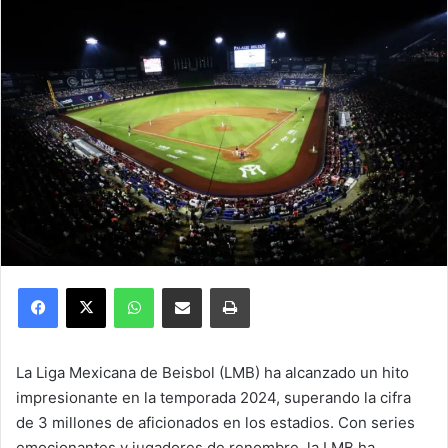
Facebook
X
WhatsApp
Compartir por correo electrónico
Imprimir
La Liga Mexicana de Beisbol (LMB) ha alcanzado un hito
impresionante en la temporada 2024, superando la cifra
de 3 millones de aficionados en los estadios. Con series
emocionantes y jugadores de renombre, la LMB ha